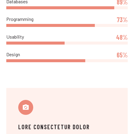
89%
Databases
73%
Programming
48%
Usability
65%
Design
LORE CONSECTETUR DOLOR