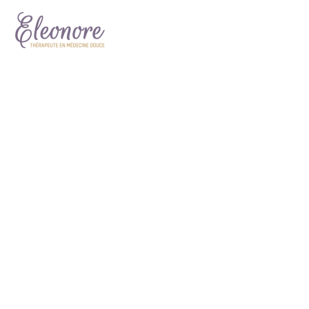
KERATIN
COMPLEX
Lorem ipsum dolor sit amet,
consectetur adipisicing elit