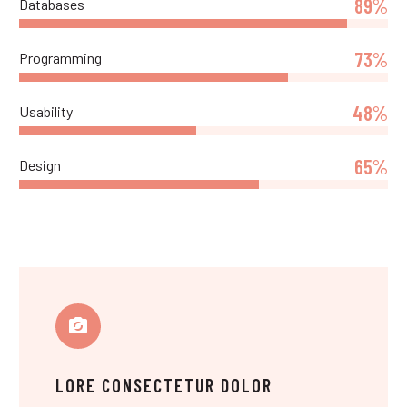
89%
Databases
73%
Programming
48%
Usability
65%
Design
LORE CONSECTETUR DOLOR