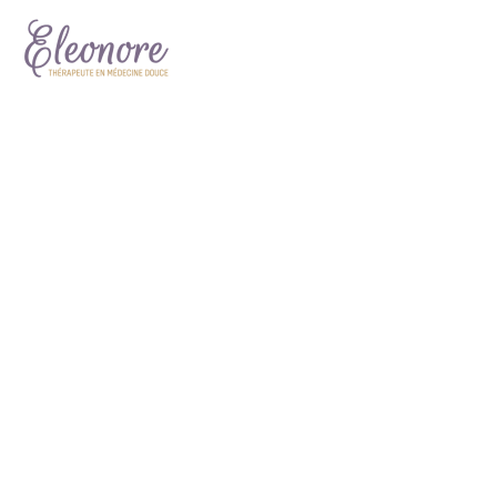
HAIRCUT WITH
BLOW DRY
Lorem ipsum dolor sit amet,
consectetur adipisicing elit